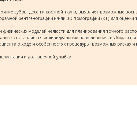
тояние зубов, десен и костной ткани, выявляет возможные восп
норамной рентгенографии и/или 3D-томографии (КТ) для оценки
ли физических моделей челюсти для планирования точного расп
данных составляется индивидуальный план лечения, выбираются
ациента о ходе и особенностях процедуры, возможных рисках и 
мплантации и долговечной улыбки.